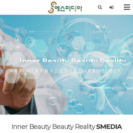
X
Inner Beauty Beauty Reality
Make your skin rest for your own benefit
피부줄기세포를 키울 수 있는 것은 오직 피부줄기세포배양액.
After Treatment Care aemple Sm-C Ice Serum
피부에 진정 필요하다고 선별한 영양소만을 화장품에 담았습니다.
Inner Beauty Beauty Reality
SMEDIA