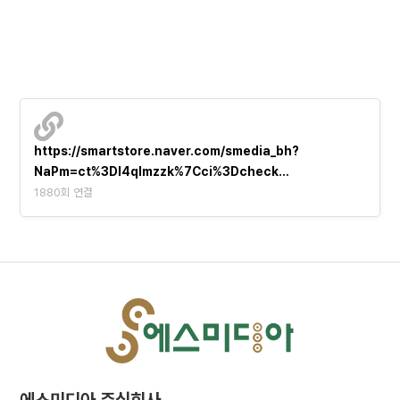
https://smartstore.naver.com/smedia_bh?
NaPm=ct%3Dl4qlmzzk%7Cci%3Dcheck…
1880회 연결